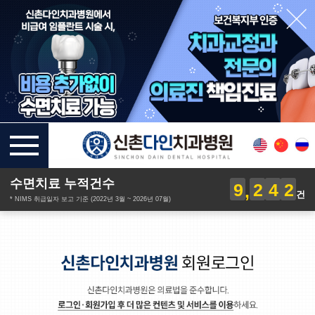
수면치료 누적건수
9
2
4
2
건
* NIMS 취급일자 보고 기준 (2022년 3월 ~ 2026년 07월)