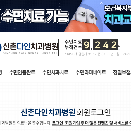
치아교정 특별함
수면치료
9
2
4
2
누적건수
건
* NIMS 취급일자 보고 기준 (2022년 3월 ~ 202