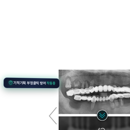
작동중
기적기획 부정클릭 방어