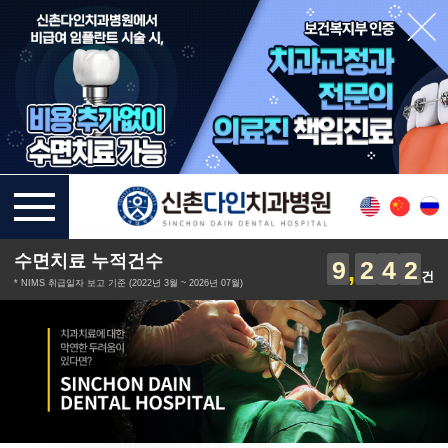
수면치료 누적건수
9
2
4
2
건
* NIMS 취급일자 보고 기준 (2022년 3월 ~ 2026년 07월)