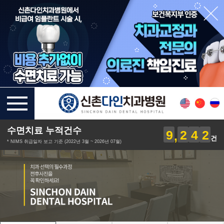
수면치료 누적건수
9
2
4
2
건
* NIMS 취급일자 보고 기준 (2022년 3월 ~ 2026년 07월)