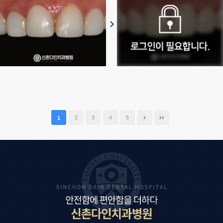
2
3
4
5
1