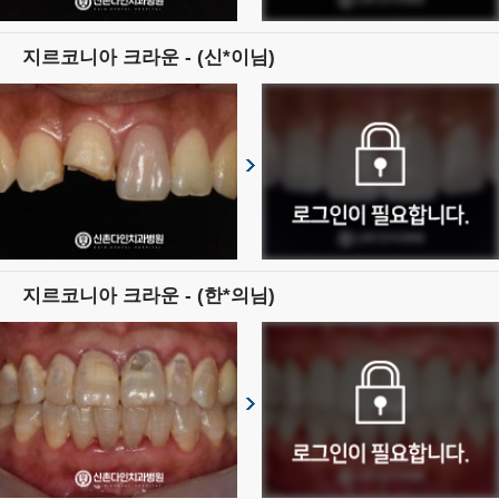
지르코니아 크라운 - (신*이님)
지르코니아 크라운 - (한*의님)