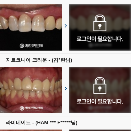
지르코니아 크라운 - (김*란님)
라미네이트 - (HAM *** E*****님)