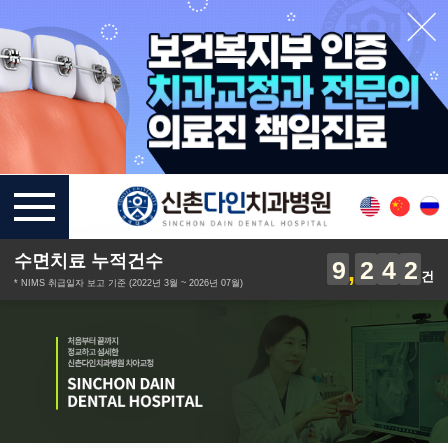
수면치료 누적건수
9
2
4
2
건
* NIMS 취급일자 보고 기준 (2022년 3월 ~ 2026년 07월)