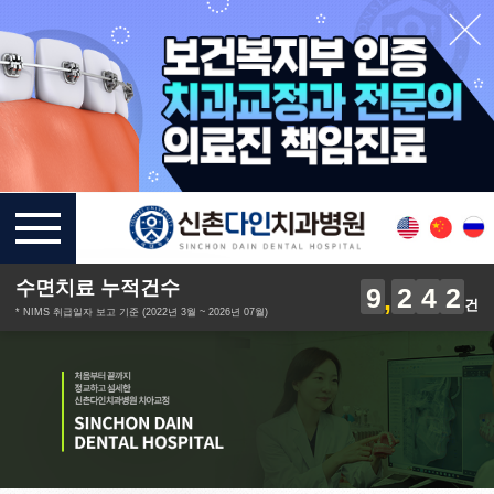
수면치료 누적건수
9
2
4
2
건
* NIMS 취급일자 보고 기준 (2022년 3월 ~ 2026년 07월)