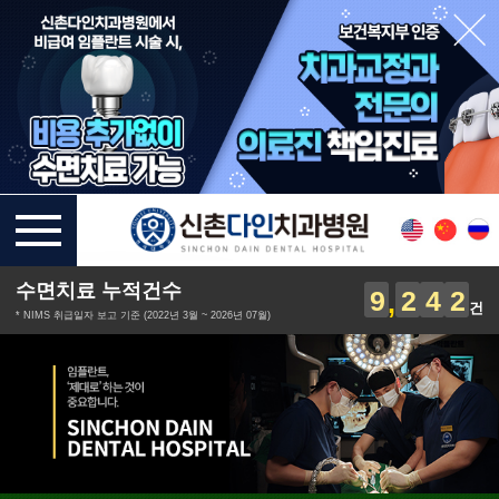
수면치료 누적건수
9
2
4
2
건
* NIMS 취급일자 보고 기준 (2022년 3월 ~ 2026년 07월)