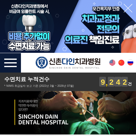
수면치료 누적건수
9
2
4
2
건
* NIMS 취급일자 보고 기준 (2022년 3월 ~ 2026년 07월)