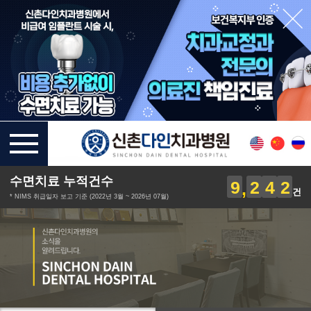
수면치료 누적건수
9
2
4
2
건
* NIMS 취급일자 보고 기준 (2022년 3월 ~ 2026년 07월)