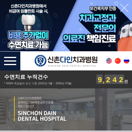
수면치료 누적건수
9
2
4
2
건
* NIMS 취급일자 보고 기준 (2022년 3월 ~ 2026년 07월)