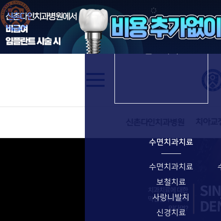
수면임플란트
신촌다인치과병원
진료과목
수면치과치료
수면치과치료
보철치료
사랑니발치
신경치료