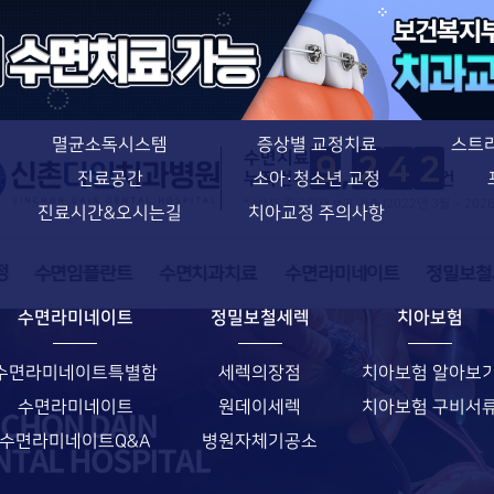
치아교정 특별함
신촌다인치과병원
치과교정과 전문의
의료진소개
치아교정 특별함
장비소개
장치별 교정치료
멸균소독시스템
증상별 교정치료
스트
수면치료
9
2
4
2
누적건수
건
진료공간
소아·청소년 교정
* NIMS 취급일자 보고 기준 (2022년 3월 ~ 202
진료시간&오시는길
치아교정 주의사항
수면라미네이트
정밀보철세렉
치아보험
수면라미네이트특별함
세렉의장점
치아보험 알아보
수면라미네이트
원데이세렉
치아보험 구비서
수면라미네이트Q&A
병원자체기공소