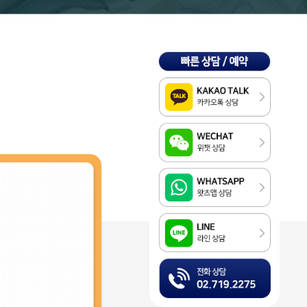
Kakao
WeChat
WhatsApp
LINE
전화상담