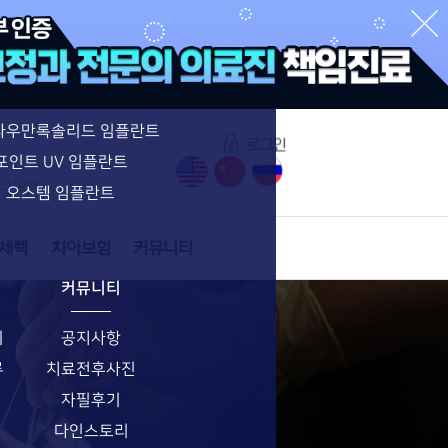
수면임플란트 특별함
수면임플란트
네비게이션 임플란트
라우만록솔리드 임플란트
포인트 UV 임플란트
6년 07월)
오스템 임플란트
커뮤니티
기
공지사항
류
치료전후사진
자필후기
다인스토리