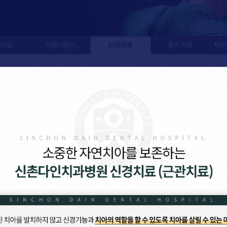
사랑니발치
신경치료
충치치료
턱관절