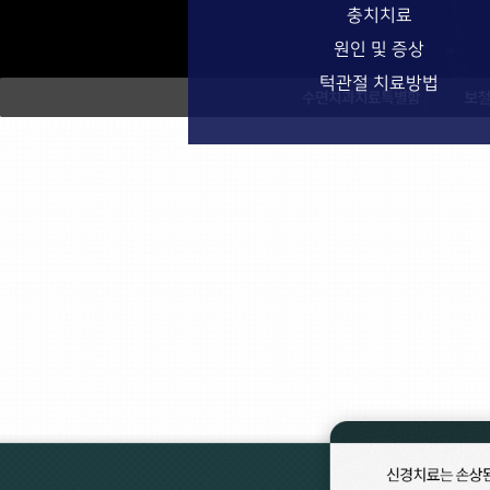
충치치료
원인 및 증상
턱관절 치료방법
수면치과치료특별함
보철치료