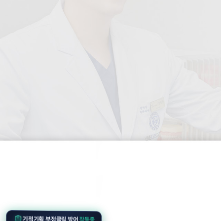
작동중
기적기획 부정클릭 방어