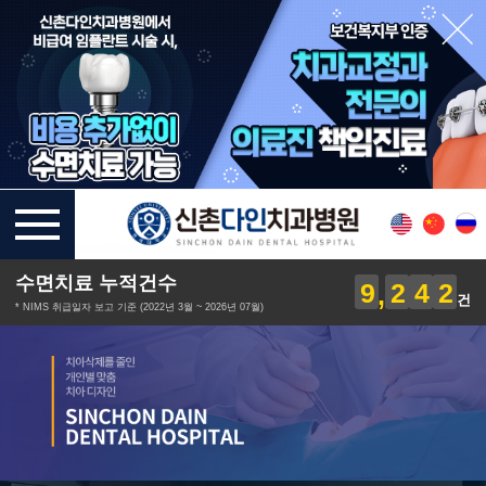
수면치료 누적건수
9
2
4
2
건
* NIMS 취급일자 보고 기준 (2022년 3월 ~ 2026년 07월)