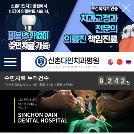
수면치료 누적건수
9
2
4
2
건
* NIMS 취급일자 보고 기준 (2022년 3월 ~ 2026년 07월)