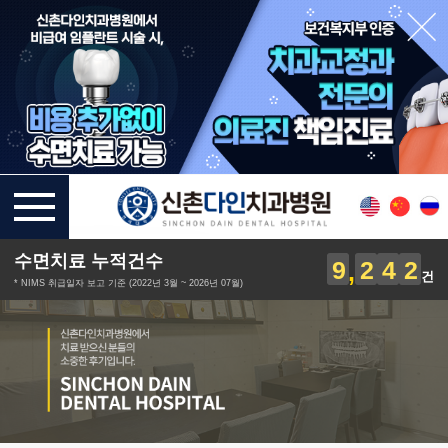
수면치료 누적건수
9
2
4
2
건
* NIMS 취급일자 보고 기준 (2022년 3월 ~ 2026년 07월)