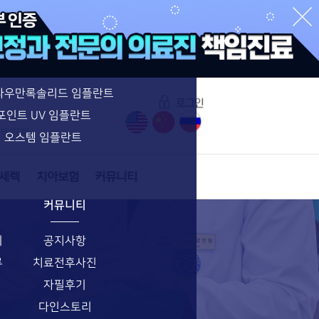
수면임플란트 특별함
수면임플란트
네비게이션 임플란트
라우만록솔리드 임플란트
포인트 UV 임플란트
6년 07월)
오스템 임플란트
커뮤니티
기
공지사항
류
치료전후사진
자필후기
다인스토리