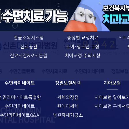
치아교정 특별함
신촌다인치과병원
치과교정과 전문의
의료진소개
치아교정 특별함
장비소개
장치별 교정치료
멸균소독시스템
증상별 교정치료
스트
수면치료
9
2
4
2
누적건수
건
진료공간
소아·청소년 교정
* NIMS 취급일자 보고 기준 (2022년 3월 ~ 202
진료시간&오시는길
치아교정 주의사항
수면라미네이트
정밀보철세렉
치아보험
수면라미네이트특별함
세렉의장점
치아보험 알아보
수면라미네이트
원데이세렉
치아보험 구비서
수면라미네이트Q&A
병원자체기공소