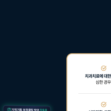
작동중
기적기획 부정클릭 방어