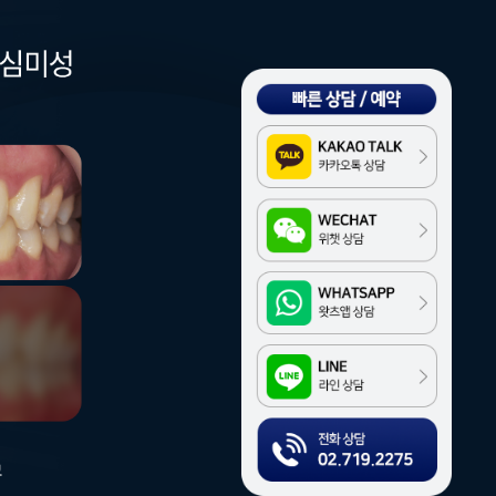
Kakao
WeChat
WhatsApp
LINE
전화상담