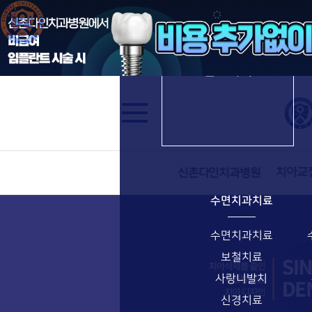
수면임플란트
신촌다인치과병원
진료과목
수면치과치료
수면치과치료
보철치료
사랑니발치
신경치료