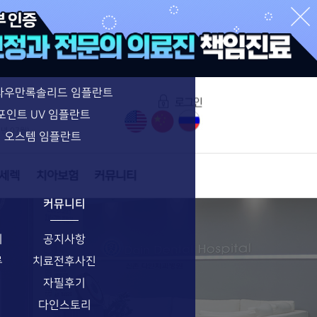
수면임플란트 특별함
수면임플란트
네비게이션 임플란트
라우만록솔리드 임플란트
포인트 UV 임플란트
6년 07월)
오스템 임플란트
커뮤니티
기
공지사항
류
치료전후사진
자필후기
다인스토리