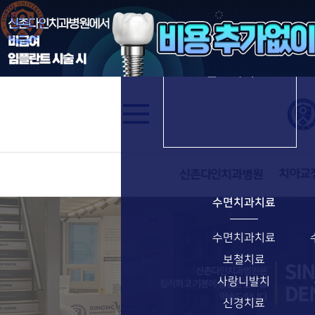
수면임플란트
신촌다인치과병원
진료과목
수면치과치료
수면치과치료
보철치료
사랑니발치
신경치료