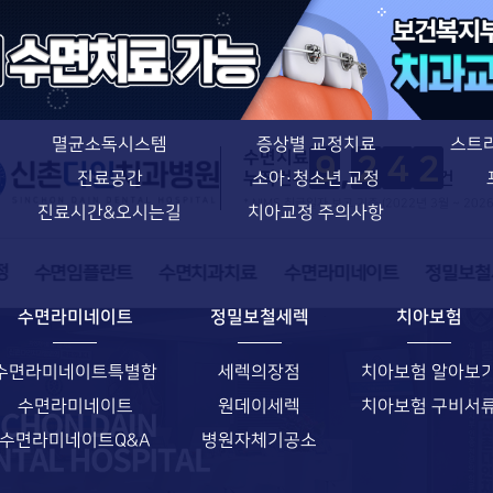
치아교정 특별함
신촌다인치과병원
치과교정과 전문의
의료진소개
치아교정 특별함
장비소개
장치별 교정치료
멸균소독시스템
증상별 교정치료
스트
수면치료
9
2
4
2
누적건수
건
진료공간
소아·청소년 교정
* NIMS 취급일자 보고 기준 (2022년 3월 ~ 202
진료시간&오시는길
치아교정 주의사항
수면라미네이트
정밀보철세렉
치아보험
수면라미네이트특별함
세렉의장점
치아보험 알아보
수면라미네이트
원데이세렉
치아보험 구비서
수면라미네이트Q&A
병원자체기공소