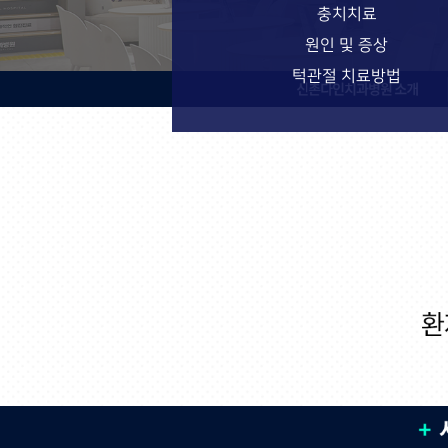
충치치료
원인 및 증상
턱관절 치료방법
신촌다인치과병원 소개