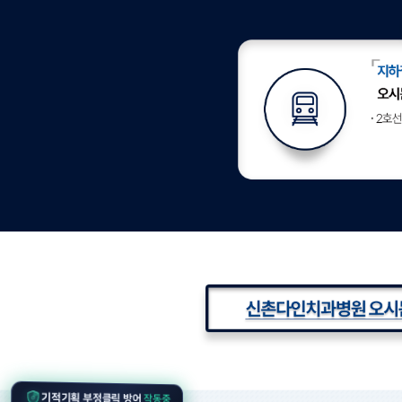
작동중
기적기획 부정클릭 방어