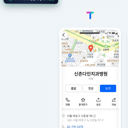
티맵
카카오맵
네이버지
도
티맵