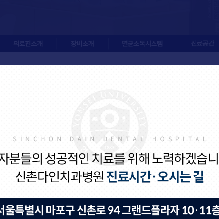
의료진소개
장비소개
멸균소독시스템
진료공간