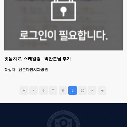
잇몸치료, 스케일링 - 박찬분님 후기
작성자
신촌다인치과병원
6
7
8
10
9