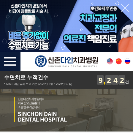
수면치료 누적건수
9
2
4
2
건
* NIMS 취급일자 보고 기준 (2022년 3월 ~ 2026년 07월)